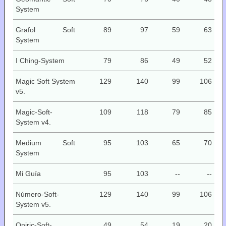
System
Grafol Soft
89
97
59
63
System
I Ching-System
79
86
49
52
Magic Soft System
129
140
99
106
v5.
Magic-Soft-
109
118
79
85
System v4.
Medium Soft
95
103
65
70
System
Mi Guía
95
103
--
--
Número-Soft-
129
140
99
106
System v5.
Oniric-Soft-
49
54
19
20