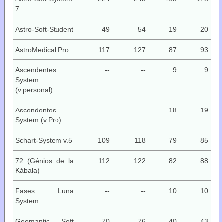
7
Astro-Soft-Student
49
54
19
20
AstroMedical Pro
117
127
87
93
Ascendentes
--
--
9
9
System
(v.personal)
Ascendentes
--
--
18
19
System (v.Pro)
Schart-System v.5
109
118
79
85
72 (Génios de la
112
122
82
88
Kábala)
Fases Luna
--
--
10
10
System
Geomantic Soft
70
76
40
43