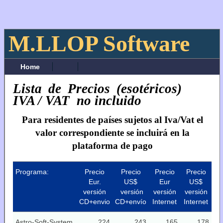
M.LLOP Software
Home
Lista de Precios (esotéricos)
IVA / VAT no incluido
Para residentes de países sujetos al Iva/Vat el
valor correspondiente se incluirá en la
plataforma de pago
Programa:
Precio
Precio
Precio
Precio
Eur.
US$
Eur
US$
versión
versión
versión
versión
CD+envio
CD+envío
Internet
Internet
Astro-Soft-System
224
243
165
178